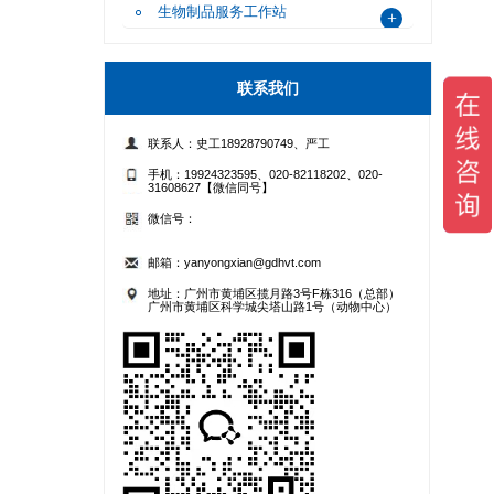
生物制品服务工作站
+
抗病毒效果测试
精品定制化测试
联系我们
联系人：史工18928790749、严工
杀灭病毒，但其实际效果需通过专业检测验证。 随着疫情防
手机：19924323595、020-82118202、020-
31608627【微信同号】
病毒材料及病毒消杀产品的专业检测服务，助力产品有效性验
微信号：
扫码添加史工 扫码添加严工
邮箱：yanyongxian@gdhvt.com
地址：广州市黄埔区揽月路3号F栋316（总部）
合理、实战经验丰富。
广州市黄埔区科学城尖塔山路1号（动物中心）
活性
抗菌/抗病毒药物筛选