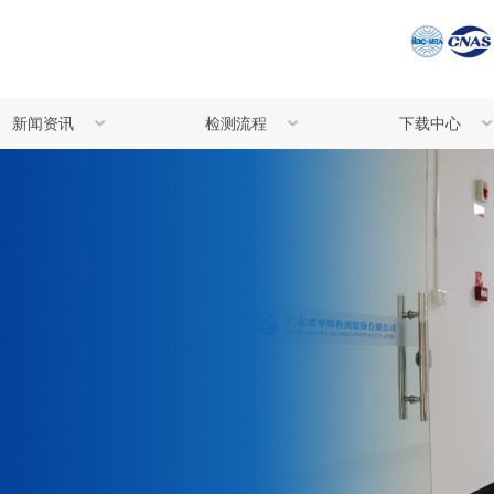
新闻资讯
检测流程
下载中心
公司资讯
检测流程
检测委托书下
行业资讯
注意事项
华微宣传资料
化妆品体外功效评价
化妆品/美容
常见问题解答
仪器设备共享服务
分子生物学实
技术服务
Western Blotting实验技术服务
外源性生物残
可提供以下延伸技术支持：专业实验空间租赁、定制化实验方案设计、规范化的实验动物代养
助客户根据研究目标与条件，设计科学、严谨、可操作的实验方案，为项目顺利开展提供坚
留言咨询