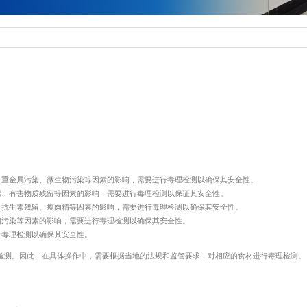
测
食品保健品功效评价研究
其它定制化服
生物与毒理学等方法，对食品及保健品的成分、安全性、功效及标签合规性进行全面分析的科
、重金属污染、微生物污染等因素的影响，需要进行毒理检测以确保其安全性。
成分与宣称功能，确保功效可信
累、有害物质残留等因素的影响，需要进行毒理检测以保证其安全性。
、抗生素残留、瘦肉精等因素的影响，需要进行毒理检测以确保其安全性。
健品功效评价研究、其它定制化服务
菌污染等因素的影响，需要进行毒理检测以确保其安全性。
留言咨询
行毒理检测以确保其安全性。
市场准入； 具第三方检测报告，增强消费者信任，提升产品竞争力。
检测。因此，在具体操作中，需要根据当地的法规和监管要求，对相应的食材进行毒理检测。