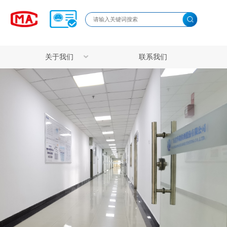
关于我们
联系我们
载
公司简介
实地环境
仪体内外透皮吸收评价
实验动物饲/寄养服务
发展历程
验技术服务平台
ELISA实验技术服务
荣誉资质
留检测服务平台
病毒核酸参考品服务
员工风采
 实验方案设计是决定科研成败与数据可靠性的关键环节。我
实基础。
公正性承诺