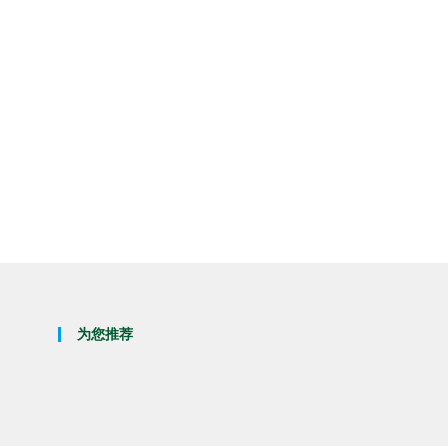
服务简介
华微检测提供专业的药品及原辅
项目，全面支持药品研发、生产
服务项目
药品/原辅料理化检查、药品微
立即咨询
服务优势
设备先进齐全：配置HPLC、LC
技术能力深厚：具备药品及原辅
定制化服务：依据企业实际需求
非临床研究与生物样
平台资源丰富：依托完备的实验
药代动力学研究
病毒中和抗体检测
为您推荐
服务简介
我司提供全面的药代药效学研究
服务项目
药代动力学研究、 药效学研究
服务优势