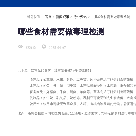
生物制品服务工作站
当前位置：
官网
>
新闻资讯
>
行业资讯
>
哪些食材需要做毒理检测
食品/保健食品检测
哪些食材需要做毒理检测
食品保健品毒理学检
6226次
2025-04-07
以下是一些常见的食材，通常需要进行毒理检测的：
服务简介
食品保健品检测是通过理化、微
农产品：如蔬菜、水果、谷物、豆类等。这些农产品可能受到农药残留
物质，保证产品安全；验证有效
水产品：如鱼、虾、蟹、贝类等。水产品可能受到水体污染、重金属积
服务项目
畜禽肉类：如猪肉、牛肉、鸡肉、羊肉等。畜禽肉类可能受到兽药残留
食品保健品毒理学检测、食品保
乳制品：如牛奶、乳制品、奶粉等。乳制品可能受到抗生素残留、致病
立即咨询
服务优势
饮用水：饮用水可能受到重金属、农药、有机物等因素的污染，需要进
符合国家标准与国际法规，助力
此外，还需要根据不同地区的食品安全法规和监管要求，对特定的食材进行毒理
病毒杀灭检测