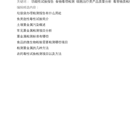
关键词：
功能性试验报告
食物毒理检测
细胞治疗类产品质量分析
毒害物质检
净化产品病毒去除性
编辑精选内容：
垃圾袋办理检测报告有什么用处
鱼类急性毒性试验简介
土壤重金属污染概述
常见重金属检测项目分析
重金属检测标准有哪些
服务简介
食品的微生物检验需要检测哪些项目
新型冠状病毒疫情严重危害人类
检测重金属的几种方法
控常态化，市场对消毒及健康防
农药毒性试验检测项目以及方法
证，为公共健康保驾护航。
服务项目
立即咨询
净化产品病毒去除性能测试、消
服务优势
精英团队，背景多元：技术团队
顶尖设备，科研级服务：依托先
药品检测
灵活定制，一站式支持：除标准
药品、原辅料理化检
药包材检测