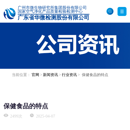
广州市微生物研究所集团股份有限公司
国家空气净化产品质量检验检测中心
广东省华微检测股份有限公司
化妆品原料毒理检测
其他检测服务
化妆品体外功效评价
食品/保健食品检测
热门搜索：
塑胶跑道检测
RoHS认证
口罩检测
固废鉴别
成
化妆品/美容仪体内外透皮吸收评价
分分析
消毒检测
食品检测
洁净室检测
毒理安全性检测
病毒杀灭检测
实验动物饲/寄养服务
药品检测
当前位置：
官网
>
新闻资讯
>
行业资讯
>
保健食品的特点
动物诱发性造模
非临床研究与生物样本
仪器设备共享服务
检测
生物制品检测
分子生物学实验技术服务平台
保健食品的特点
ELISA实验技术服务
医疗器械检测
2499次
2025-04-07
荧光定量PCR实验技术服务
特色检测服务