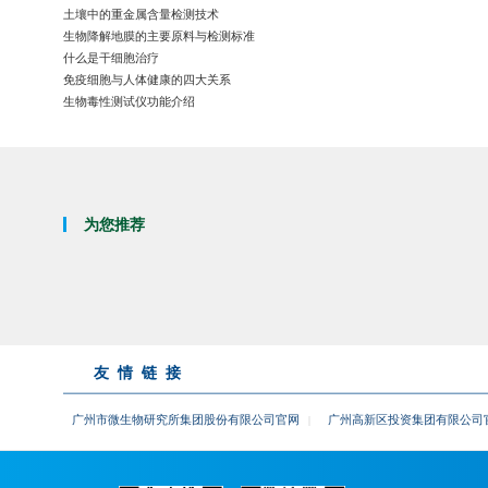
立即咨询
土壤中的重金属含量检测技术
综合平台：整合药代、药效及透
生物降解地膜的主要原料与检测标准
专业团队：拥有经验丰富的研究
什么是干细胞治疗
先进设备：配备LC-MS/MS
免疫细胞与人体健康的四大关系
合规高效：实验过程严格遵循G
生物制品检测
生物毒性测试仪功能介绍
细胞库检测
工艺杂质残留研究
为您推荐
服务简介
华微检测是由广州高新区投资集
综合平台，严格遵循ISO/IE
制品的合规报批。
友情链接
服务项目
立即咨询
细胞库检测、生物制品批放行检
服务优势
广州市微生物研究所集团股份有限公司官网
广州高新区投资集团有限公司
|
权威资质：通过CMA、CNAS
高标准实验室：配备多间加强型
医疗器械检测
法规符合性强：严格遵循FDA、