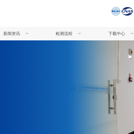
新闻资讯
检测流程
下载中心
公司资讯
检测流程
检测委托书下
行业资讯
注意事项
华微宣传资料
化妆品体外功效评价
化妆品/美容
常见问题解答
仪器设备共享服务
分子生物学实
技术服务
Western Blotting实验技术服务
外源性生物残
可提供以下延伸技术支持：专业实验空间租赁、定制化实验方案设计、规范化的实验动物代养
助客户根据研究目标与条件，设计科学、严谨、可操作的实验方案，为项目顺利开展提供坚
留言咨询