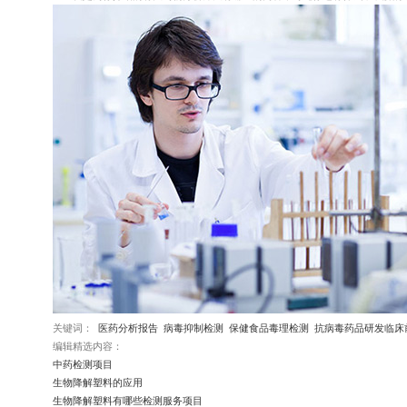
服务简介
华微检测提供专业的药品及原辅
项目，全面支持药品研发、生产
服务项目
药品/原辅料理化检查、药品微
立即咨询
服务优势
设备先进齐全：配置HPLC、LC
技术能力深厚：具备药品及原辅
定制化服务：依据企业实际需求
非临床研究与生物样
平台资源丰富：依托完备的实验
药代动力学研究
病毒中和抗体检测
关键词：
医药分析报告
病毒抑制检测
保健食品毒理检测
抗病毒药品研发临床
服务简介
编辑精选内容：
我司提供全面的药代药效学研究
中药检测项目
服务项目
生物降解塑料的应用
药代动力学研究、 药效学研究
生物降解塑料有哪些检测服务项目
服务优势