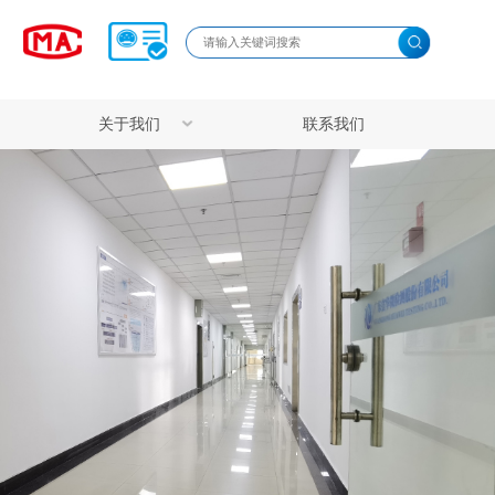
关于我们
联系我们
载
公司简介
实地环境
仪体内外透皮吸收评价
实验动物饲/寄养服务
发展历程
验技术服务平台
ELISA实验技术服务
荣誉资质
留检测服务平台
病毒核酸参考品服务
员工风采
 实验方案设计是决定科研成败与数据可靠性的关键环节。我
实基础。
公正性承诺