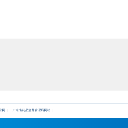
留言咨询
皮研究能力，提供从体外到体内的一体化评价方案。
人员，精通各类药物剂型与模型的评价标准与法规要求。
、高效渗透系统等先进仪器，保证数据精准、可靠。
LP规范，支持国内外注册申报，加速产品研发与上市进程。
生物制品批放行检查/型式检查
细胞内外源病
微生态制剂（活菌制剂）检查
团直属单位联合华南新药创制中心及海归技术团队共同建设的第三方检测机构，专注生物安
C17025体系，已获国家CMA和CNAS认证，提供符合《中国药典》要求的细胞系/株全面检
留言咨询
查/型式检查、细胞内外源病毒因子检查、原辅料/培养基/耗材检查、工艺杂质残留研究、微
官网
广东省药品监督管理局网站
|
|
认证，实验室符合GMP体系，检测结果具法律效力和国际公信力。
P2实验室（广州市备案），B+A环境，满足无菌及病毒检测要求。
CHP、EP、ICH等国际国内法规，建立全面细胞库检定流程。