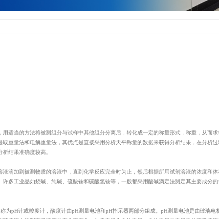
测
食品保健品功效评价研究
其它定制化服
生物与毒理学等方法，对食品及保健品的成分、安全性、功效及标签合规性进行全面分析的科
，用适当的方法将被测组分与试样中其他组分分离后，转化成一定的称量形式，称重，从而求
成分与宣称功能，确保功效可信
提取重量法和电解重量法，其优点是直接采用分析天平称量的数据来获得分析结果，在分析过
分析结果准确度较高。
健品功效评价研究、其它定制化服务
留言咨询
溶液滴加到被测物质的溶液中，直到化学反应完全时为止，然后根据所用试剂溶液的浓度和体
市场准入； 具第三方检测报告，增强消费者信任，提升产品竞争力。
。许多工业品如烧碱、纯碱、硫酸铵和碳酸氢铵等，一般都采用酸碱滴定法测定其主要成分的
称为pH计或酸度计，酸度计由pH测量电池和pH指示器两部分组成。pH测量电池是由玻璃电