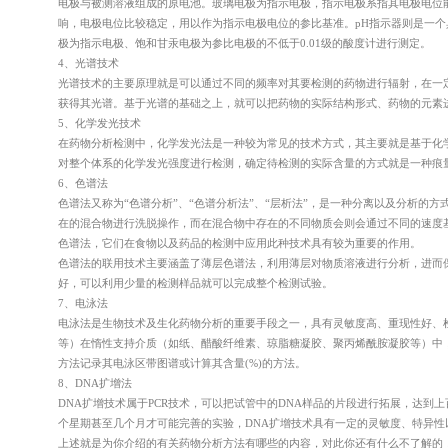
电极与被测溶液组成的原电池。玻璃电极为指示电极，指示电极系指其电极电位
净化产品病毒去除性
响，电极电位比较稳定，用以作为指示电极电位的参比基准。pH指示器则是一个
极为指示电极、饱和甘汞电极为参比电极的不低于0.01级的酸度计进行测定。
4、光谱技术
光谱技术的主要原理就是可以通过不同的频率对其要检测的药物进行辐射，在一
获得其光谱。基于光谱的基础之上，就可以把药物的实际结构形式、药物的元素
5、化学发光技术
服务简介
在药物分析检测中，化学发光法是一种较为常见的技术方式，其主要就是基于化
新型冠状病毒疫情严重危害人类
对整个体系的化学发光强度进行检测，确定待检测的实际含量的方式就是一种痕
控常态化，市场对消毒及健康防
6、色谱法
证，为公共健康保驾护航。
色谱法又称为“色谱分析”、“色谱分析法”、“层析法”，是一种分离以及分析
服务项目
立即咨询
在的混合物进行洗脱操作，而在混合物中存在的不同物质会则会通过不同的速度
净化产品病毒去除性能测试、消
色谱法，它们在食物以及药品的检测中应用此种技术具有较为重要的作用。
服务优势
色谱法的联用技术主要涵盖了薄层色谱法，利用薄层对物质溶液进行分析，进而
精英团队，背景多元：技术团队
好，可以利用少量的检测样品就可以完成整个检测试验。
顶尖设备，科研级服务：依托先
药品检测
7、电泳法
灵活定制，一站式支持：除标准
电泳法是生物技术及生化药物分析的重要手段之一，具有灵敏度高、重现性好、
等）在惰性支持介质（如纸、醋酸纤维素、琼脂糖凝胶、聚丙烯酰胺凝胶等）中
药品、原辅料理化检
方法记录其电泳区带图谱或计算其含量(%)的方法。
8、DNA扩增法
药包材检测
DNA扩增技术属于PCR技术，可以把试管中的DNA样品的片段进行拓展，达到
个星期甚至几个月才可能完善的实验，DNA扩增技术具有一定的灵敏度、特异性
上述就是为你介绍的有关
药物分析方法有哪些
的内容，对此你还有什么不了解的