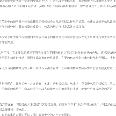
能随溶液中待测离子活度的变化而变化。甘汞电极为参比电极，参比电极的电极电位不受溶液
能测试
消毒产品病毒灭活效果测试
日化轻工材料
具有高输入阻抗的电子电位计。pH值测定法各国药典均有收载。除另有规定外，水溶液的pH
定范围中的频率被一些物质接受的时候就会出现振动以及转动的状况。在通过波长等信息数据
进行判断分析，具有检测速度较快、较高的辨识度以及高效率等优点。
学检测系统中相关检测物的浓度以及体系的化学发光强度在特定状况之下呈线性定量关系的原
健康，已成为全球关注的公共卫生问题。抗病毒材料作为一种重要的防护手段，可有效抑制和
量分析方法。
护产品的需求持续增长，相关企业对于产品检测的需求也日益迫切。 华微检测为企业提供抗
的方式与手段。它主要就是通过不同的物质在不同的相态之下对其进行有选择的分配，通过流动相
留言咨询
基于固定相进行移动，进而实现分离的较终效果。主要的色谱检测技术包括气相色谱法、液相
毒产品病毒灭活效果测试、日化轻工材料抗病毒效果测试、精品定制化服务
保证其达到物质的定性分析以及快速分离等目的。此种检测技术在实际中具有较高的灵敏度、
由广微所、华南新药创制中心、高校重点实验室人员及病毒学领域海归博士专家组成，结构
进硬件设施与高层次科研队伍，在常规检测中提供深度、沉浸式的科研体验。
化测试外，支持各类客供实验方案，为产品开发与课题研究提供精品化、全方位技术服务。
检测范围广、操作简便并兼备分离、鉴定、分析等优点。电泳法，是指带电荷的供试品（蛋白
，于电场的作用下，向其对应的电极方向按各自的速度进行泳动，使组分分离成狭窄的区带，
查
药品微生物检查
效价与生物学
上百万倍左右，可以通过肉眼直接对其进行观察。而应用DNA扩增技术可以在几个小时之内就
以及便捷性、高效性。
，欢迎前来咨询我们网站，我们会有专业的人士为你讲解。