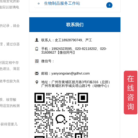
组成变化的影
生物制品服务工作站
+
抗病毒效果测试
精品定制化测试
值应以玻璃电
联系我们
的记录，就会
联系人：史工18928790749、严工
理，通过仪器
杀灭病毒，但其实际效果需通过专业检测验证。 随着疫情防
手机：19924323595、020-82118202、020-
31608627【微信同号】
病毒材料及病毒消杀产品的专业检测服务，助力产品有效性验
微信号：
对固定相中存
扫码添加史工 扫码添加严工
色谱法、薄层
邮箱：yanyongxian@gdhvt.com
效率也较为良
地址：广州市黄埔区揽月路3号F栋316（总部）
合理、实战经验丰富。
广州市黄埔区科学城尖塔山路1号（动物中心）
质、核苷酸
用适宜的检测
活性
抗菌/抗病毒药物筛选
会获得需要几