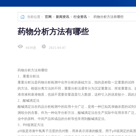
生物制品服务工作站
当前位置：
官网
>
新闻资讯
>
行业资讯
>
药物分析方法有哪些
食品/保健食品检测
药物分析方法有哪些
食品保健品毒理学检
4439次
2025-04-07
药物分析方法有哪些
服务简介
1、重量分析法
食品保健品检测是通过理化、微
重量分析法是药物分析检测中化学分析的基础方法，指的是称取一定重量的试样
物质，保证产品安全；验证有效
的方法。根据分离方法的不同，重量分析法通常分为沉淀重量法、挥发重量法、
服务项目
准溶液和基准物质，也就不需要容量器皿引入数据，这样引入的误差较小，因此
食品保健品毒理学检测、食品保
立即咨询
2、酸碱滴定法
服务优势
酸碱滴定法在药品分析检测中的应用十分广泛，是将一种已知其准确浓度的试剂
符合国家标准与国际法规，助力
测组分的含量。作为一种化学分析方法，酸碱滴定法在生产实际中应用非常广泛
业中的原料、中间产品和成品的分析等也常用到酸碱滴定法。
病毒杀灭检测
3、PH值测定方法
pH值是溶液中氢离子活度的负对数，用来表示溶液的酸度。用于pH值测定的装置