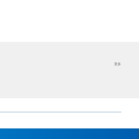
毒因子检查
原辅料、培养基、耗材检查
更多
全、生物医药与动物实验等领域。我们搭建生物制品分析检测
定服务，适用于抗体、重组蛋白、疫苗、细胞基因治疗产品等生物
生态制剂（活菌制剂）检查