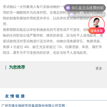
你们是怎么收费的呢
受试物以一次剂量滴入每只实验动物的一侧眼睛结膜囊内，以未作处
Western Blotting实验技术服务
生物制品服务工作站
理的另一侧眼睛作为自身对照。在规定的时间间隔内，观察对动物眼
现在有优惠活动吗
外源性生物残留检测服务平台
睛的刺激和腐蚀作用程度并评分，以此评价受试物对眼睛的刺激作
用。
病毒核酸参考品服务
观察期限应能足以评价刺激效应的可逆性或不可逆性。动物如果在试
验的任何阶段出现严重抑郁、痛苦的表现，应当给予人道地处死，依
据试验情况对受试物进行适当评价。动物出现角膜穿孔、角膜溃疡、
角膜 4 分超过 48h、缺乏光反射超过 72h、结膜溃疡、坏疽、腐烂等
情况，通常为不可逆损伤的症状，也应当给予人道地处死。
为您推荐
更多
友情链接
广州市微生物研究所集团股份有限公司官网
|