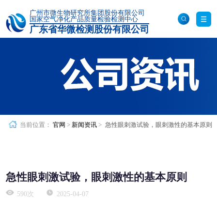
广州市微生物研究所集团股份有限公司
国家空气净化产品质量检验检测中心
广东省华微检测股份有限公司
化妆品原料毒理检测
其他检测服务
化妆品体外功效评价
食品/保健食品检测
热门搜索：
塑胶跑道检测
RoHS认证
口罩检测
固废鉴别
成
化妆品/美容仪体内外透皮吸收评价
分分析
消毒检测
食品检测
洁净室检测
毒理安全性检测
病毒杀灭检测
实验动物饲/寄养服务
药品检测
当前位置：
官网
>
新闻资讯
>
急性眼刺激试验，眼刺激性的基本原则
动物诱发性造模
非临床研究与生物样本
仪器设备共享服务
检测
生物制品检测
分子生物学实验技术服务平台
急性眼刺激试验，眼刺激性的基本原则
ELISA实验技术服务
医疗器械检测
590次
2025-04-07
荧光定量PCR实验技术服务
特色检测服务