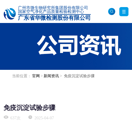
广州市微生物研究所集团股份有限公司
国家空气净化产品质量检验检测中心
广东省华微检测股份有限公司
化妆品原料毒理检测
其他检测服务
化妆品体外功效评价
食品/保健食品检测
热门搜索：
塑胶跑道检测
RoHS认证
口罩检测
固废鉴别
成
化妆品/美容仪体内外透皮吸收评价
分分析
消毒检测
食品检测
洁净室检测
毒理安全性检测
病毒杀灭检测
实验动物饲/寄养服务
药品检测
当前位置：
官网
>
新闻资讯
>
免疫沉淀试验步骤
动物诱发性造模
非临床研究与生物样本
仪器设备共享服务
检测
生物制品检测
分子生物学实验技术服务平台
免疫沉淀试验步骤
ELISA实验技术服务
医疗器械检测
637次
2025-04-07
荧光定量PCR实验技术服务
特色检测服务