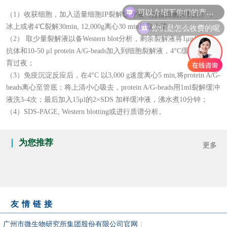
可以介绍下你们的产品么
（1）收获细胞，加入适量细胞IP裂解缓冲液（含蛋白酶抑制剂），
Western Blotting实验技术服务
生物制品服务工作站
你们是怎么收费的呢
冰上或者4℃裂解30min, 12,000g离心30 min后取上清；
外源性生物残留检测服务平台
（2） 取少量裂解液以备Western blot分析，剩余裂解液将1μg相应的
抗体和10-50 μl protein A/G-beads加入到细胞裂解液，4°C缓慢摇晃孵
病毒核酸参考品服务
育过夜；
（3）免疫沉淀反应后，在4°C 以3,000 g速度离心5 min,将protein A/G-
beads离心至管底；将上清小心吸去，protein A/G-beads用1ml裂解缓冲
液洗3-4次；最后加入15μl的2×SDS 加样缓冲液，沸水煮10分钟；
（4）SDS-PAGE, Western blotting或进行质谱分析。
为您推荐
更多
友情链接
广州市微生物研究所集团股份有限公司官网
|